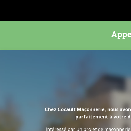
Appe
Chez Cocault Maçonnerie, nous avon
parfaitement à votre 
Intéressé par un projet de maçonnerie