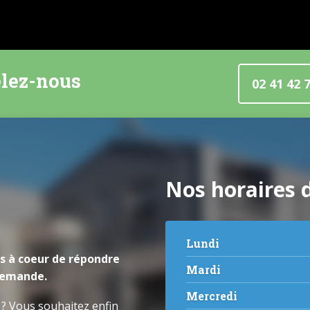
lez-nous
02 41 42 
Nos horaires d
Lundi
s à coeur de répondre
Mardi
demande.
Mercredi
 ? Vous souhaitez enfin