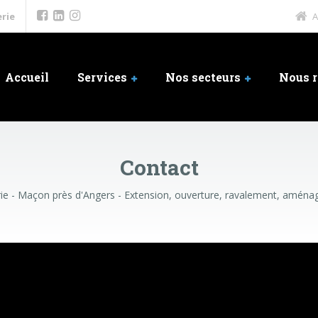
rie
A
Accueil
Services
Nos secteurs
Nous r
Contact
ie - Maçon près d'Angers - Extension, ouverture, ravalement, amén