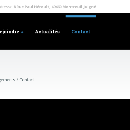
dresse
8 Rue Paul Héroult, 49460 Montreuil-Juigné
ejoindre
Actualités
Contact
agements
Contact