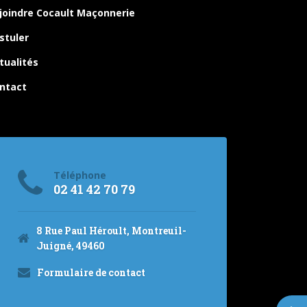
joindre Cocault Maçonnerie
stuler
tualités
ntact
Téléphone
02 41 42 70 79
8 Rue Paul Héroult, Montreuil-
Juigné, 49460
Formulaire de contact