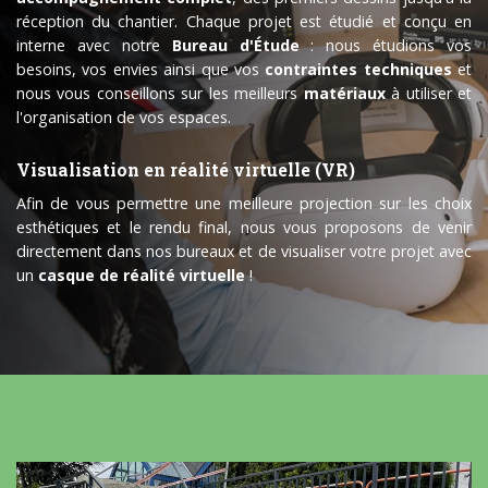
réception du chantier. Chaque projet est étudié et conçu en
interne avec notre
Bureau d'Étude
: nous étudions vos
besoins, vos envies ainsi que vos
contraintes techniques
et
nous vous conseillons sur les meilleurs
matériaux
à utiliser et
l'organisation de vos espaces.
Visualisation en réalité virtuelle (VR)
Afin de vous permettre une meilleure projection sur les choix
esthétiques et le rendu final, nous vous proposons de venir
directement dans nos bureaux et de visualiser votre projet avec
un
casque de réalité virtuelle
!