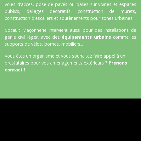
voies d'accès, pose de pavés ou dalles sur voiries et espaces
publics, dallages décoratifs, construction de murets,
construction d'escaliers et soutènements pour zones urbaines...
Cocault Maçonnerie intervient aussi pour des installations de
génie civil léger, avec des
équipements urbains
comme les
supports de vélos, bornes, mobiliers...
Vous êtes un organisme et vous souhaitez faire appel à un
prestataires pour vos aménagements extérieurs ?
Prenons
contact !