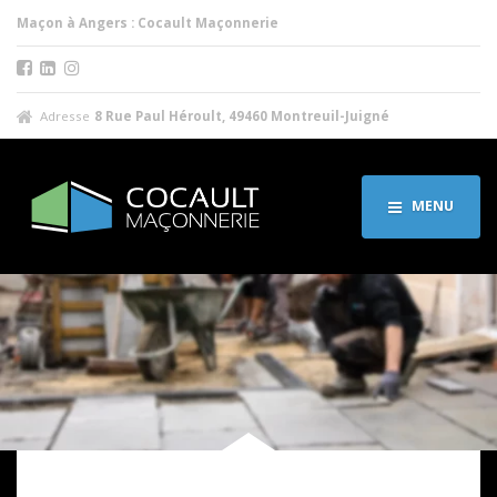
Maçon à Angers : Cocault Maçonnerie
Adresse
8 Rue Paul Héroult, 49460 Montreuil-Juigné
MENU